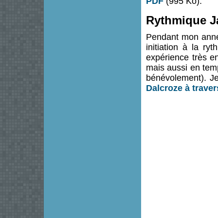
PDF
(995 Ko).
Rythmique Ja
Pendant mon année
initiation à la 
expérience très e
mais aussi en tem
bénévolement). J
Dalcroze à trave