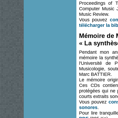
Proceedings of T
Computer Music J
Music Review.
Vous pouvez
con
télécharger la b
Mémoire de M
« La synthès
Pendant mon ann
mémoire la synthè
l'Université de 
Musicologie, sout
Marc BATTIER.
Le mémoire origi
Ces CDs contien
protégées qui ne 
courts extraits so
Vous pouvez
con
sonores
.
Pour lire tranqui