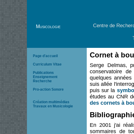
Centre de Recherc
Musicologie
Cornet à bou
Page d'accueil
Curriculum Vitae
Serge Delmas, pr
conservatoire de
Publications
Enseignement
quelques années à
Recherche
suis allée l'interro
Pro-action Sonore
puis sur la
symbol
études au CNR de 
Création multimédias
des cornets à bo
Travaux en Musicologie
Bibliographi
En 2001 j'ai réal
sommaires de tou