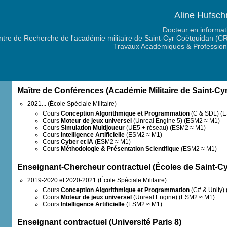
Aline Hufsch
Docteur en informat
ntre de Recherche de l'académie militaire de Saint-Cyr Coëtquidan (C
Travaux Académiques & Profession
Maître de Conférences (Académie Militaire de Saint-Cy
2021... (École Spéciale Militaire)
Cours
Conception Algorithmique et Programmation
(C & SDL) (E
Cours
Moteur de jeux universel
(Unreal Engine 5) (ESM2 ≈ M1)
Cours
Simulation Multijoueur
(UE5 + réseau) (ESM2 ≈ M1)
Cours
Intelligence Artificielle
(ESM2 ≈ M1)
Cours
Cyber et IA
(ESM2 ≈ M1)
Cours
Méthodologie & Présentation Scientifique
(ESM2 ≈ M1)
Enseignant-Chercheur contractuel (Écoles de Saint-C
2019-2020 et 2020-2021 (École Spéciale Militaire)
Cours
Conception Algorithmique et Programmation
(C# & Unity)
Cours
Moteur de jeux universel
(Unreal Engine) (ESM2 ≈ M1)
Cours
Intelligence Artificielle
(ESM2 ≈ M1)
Enseignant contractuel (Université Paris 8)