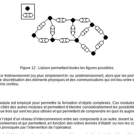
Figure 12 : Liaison permettant toutes les figures possibles.
 tridimensionnel (ou plus simplement bi- ou unidimensionnel), alors que les points
 discrètisation des éléments physiques et des communications qui ont lieu entre eux 
ène continu.
module est employé pour permettre la formation d’objets complexes. Ces
modules
côtés des autres modules et permettent d’étendre considérablement les possibilité
que trois qui sont les plus utilisés et qui permettent de comprendre en quoi ils augm
er l’objet d’un réseau d’interconnexions entre ses composants à un autre, durant l
booléennes et qui permettent, en fonction des ordres donnés d’établir ou non les c
n provoquée par l’intervention de l’opérateur.