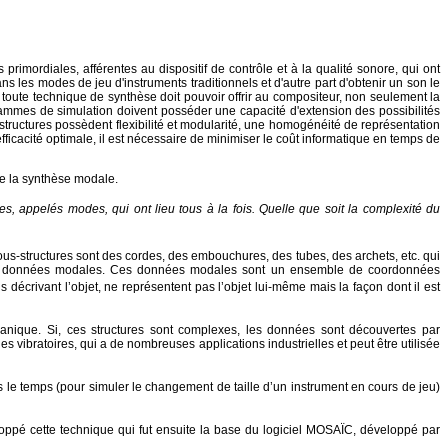
mordiales, afférentes au dispositif de contrôle et à la qualité sonore, qui ont
s les modes de jeu d'instruments traditionnels et d'autre part d'obtenir un son le
 toute technique de synthèse doit pouvoir offrir au compositeur, non seulement la
grammes de simulation doivent posséder une capacité d'extension des possibilités
structures possèdent flexibilité et modularité, une homogénéité de représentation
efficacité optimale, il est nécessaire de minimiser le coût informatique en temps de
e la synthèse modale.
ppelés modes, qui ont lieu tous à la fois. Quelle que soit la complexité du
us-structures sont des cordes, des embouchures, des tubes, des archets, etc. qui
 dites données modales. Ces données modales sont un ensemble de coordonnées
 décrivant l’objet, ne représentent pas l’objet lui-même mais la façon dont il est
anique. Si, ces structures sont complexes, les données sont découvertes par
vibratoires, qui a de nombreuses applications industrielles et peut être utilisée
s le temps (pour simuler le changement de taille d’un instrument en cours de jeu)
loppé cette technique qui fut ensuite la base du logiciel MOSAÏC, développé par