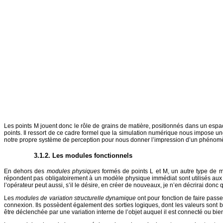
Les points M jouent donc le rôle de grains de matière, positionnés dans un espace
points. Il ressort de ce cadre formel que la simulation numérique nous impose une
notre propre système de perception pour nous donner l’impression d’un phénom
3.1.2. Les modules fonctionnels
En dehors des
modules physiques
formés de points L et M, un autre type de 
répondent pas obligatoirement à un modèle physique immédiat sont utilisés aux 
l’opérateur peut aussi, s’il le désire, en créer de nouveaux, je n’en décrirai donc 
Les
modules de variation structurelle dynamique
ont pour fonction de faire pass
connexion. Ils possèdent également des sorties logiques, dont les valeurs sont 
être déclenchée par une variation interne de l’objet auquel il est connecté ou bie