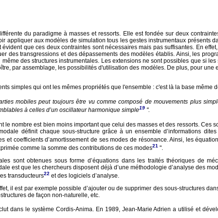
rente du paradigme à masses et ressorts. Elle est fondée sur deux contraintes pri
oir appliquer aux modèles de simulation tous les gestes instrumentaux présents dan
évident que ces deux contraintes sont nécessaires mais pas suffisantes. En effet,
ectuer des transgressions et des dépassements des modèles établis. Ainsi, les pro
n même des structures instrumentales. Les extensions ne sont possibles que si les 
ître, par assemblage, les possibilités d'utilisation des modèles. De plus, pour une 
ts simples qui ont les mêmes propriétés que l'ensemble : c'est là la base même d
es mobiles peut toujours être vu comme composé de mouvements plus simples, a
19
mblables à celles d’un oscillateur harmonique simple
".
 le nombre est bien moins important que celui des masses et des ressorts. Ces so
hèse modale définit chaque sous-structure grâce à un ensemble d’informations
ces et coefficients d’amortissement de ses modes de résonance. Ainsi, les équations
21
nc exprimée comme la somme des contributions de ces modes
".
ales sont obtenues sous forme d’équations dans les traités théoriques de méc
dale est que les chercheurs disposent déjà d’une méthodologie d’analyse des modes 
22
es transducteurs
et des logiciels d’analyse.
et, il est par exemple possible d’ajouter ou de supprimer des sous-structures dan
structures de façon non-naturelle, etc.
nclut dans le système Cordis-Anima. En 1989, Jean-Marie Adrien a utilisé et déve