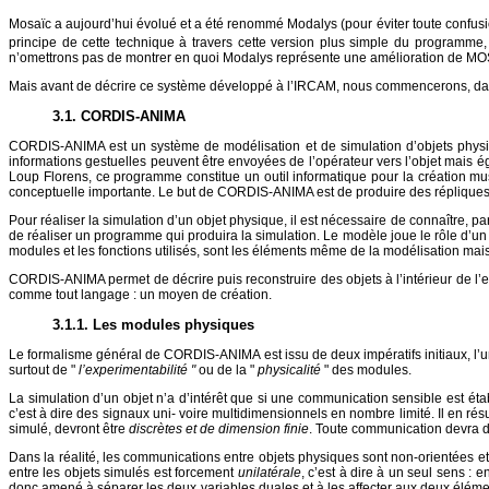
Mosaïc a aujourd’hui évolué et a été renommé Modalys (pour éviter toute confusion
principe de cette technique à travers cette version plus simple du program
n’omettrons pas de montrer en quoi Modalys représente une amélioration de MOS
Mais avant de décrire ce système développé à l’IRCAM, nous commencerons, dan
3.1. CORDIS-ANIMA
CORDIS-ANIMA est un système de modélisation et de simulation d’objets physiqu
informations gestuelles peuvent être envoyées de l’opérateur vers l’objet mais é
Loup Florens, ce programme constitue un outil informatique pour la création m
conceptuelle importante. Le but de CORDIS-ANIMA est de produire des répliques vi
Pour réaliser la simulation d’un objet physique, il est nécessaire de connaître, p
de réaliser un programme qui produira la simulation. Le modèle joue le rôle d’u
modules et les fonctions utilisés, sont les éléments même de la modélisation ma
CORDIS-ANIMA permet de décrire puis reconstruire des objets à l’intérieur de l’
comme tout langage : un moyen de création.
3.1.1. Les modules physiques
Le formalisme général de CORDIS-ANIMA est issu de deux impératifs initiaux, l’un ma
surtout de "
l’experimentabilité "
ou de la "
physicalité
" des modules.
La simulation d’un objet n’a d’intérêt que si une communication sensible est étab
c’est à dire des signaux uni- voire multidimensionnels en nombre limité. Il en r
simulé, devront être
discrètes et de dimension finie
. Toute communication devra 
Dans la réalité, les communications entre objets physiques sont non-orientées et 
entre les objets simulés est forcement
unilatérale
, c’est à dire à un seul sens :
donc amené à séparer les deux variables duales et à les affecter aux deux élément