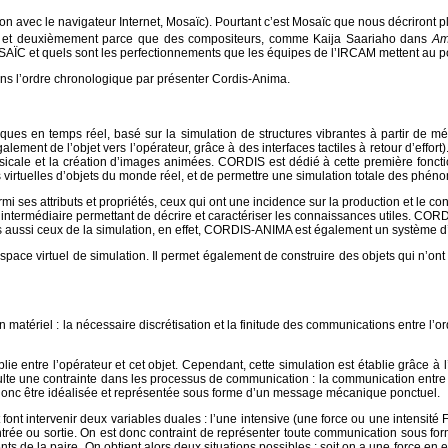
 avec le navigateur Internet, Mosaïc). Pourtant c’est Mosaïc que nous décriront pl
me, et deuxièmement parce que des compositeurs, comme Kaija Saariaho dans
Am
AÏC et quels sont les perfectionnements que les équipes de l’IRCAM mettent au po
s l’ordre chronologique par présenter Cordis-Anima.
es en temps réel, basé sur la simulation de structures vibrantes à partir de mé
galement de l’objet vers l’opérateur, grâce à des interfaces tactiles à retour d’ef
usicale et la création d’images animées. CORDIS est dédié à cette première fonc
rtuelles d’objets du monde réel, et de permettre une simulation totale des phénom
armi ses attributs et propriétés, ceux qui ont une incidence sur la production et le
n intermédiaire permettant de décrire et caractériser les connaissances utiles. CO
is aussi ceux de la simulation, en effet, CORDIS-ANIMA est également un système d
espace virtuel de simulation. Il permet également de construire des objets qui n’
tériel : la nécessaire discrétisation et la finitude des communications entre l’ordin
lie entre l’opérateur et cet objet. Cependant, cette simulation est établie grâce à 
ésulte une contrainte dans les processus de communication : la communication entre 
donc être idéalisée et représentée sous forme d’un message mécanique ponctuel.
font intervenir deux variables duales : l’une intensive (une force ou une intensit
 entrée ou sortie. On est donc contraint de représenter toute communication sous f
s de la paire. On obtient alors deux situations possibles : soit on a une force en e