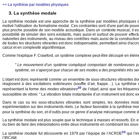
<< La synthèse par modèles physiques
3. La synthèse modale
La synthèse modale est une approche de la synthèse par modèles physiques diffé
motivé l'utilisation du formalisme modal. Ces contraintes sont d'une part de pouv
plus proche possible de son modèle acoustique. Dans un contexte musical, il est 
possibilité de simuler des sons existants, mais aussi et surtout de pouvoir eff
naturelles des instruments, au niveau des contrôles mais aussi de la constructio
de toutes les structures vibrantes est donc indispensable, permettant ainsi d'accro
calcul et en complexité algorithmique.
Comme l'explique F. Crawford, un système complexe peut-être découpé en élémen
" Le mouvement d’un système compliqué comportant de nombreuses parti
système, on s’aperçoit que chacun de ses modes a des propriétés très se
L’objet est donc représenté comme un ensemble de sous-structures vibrantes dont
réagissent à des excitations extérieures (souffle d’air, frappe…). La synt
20
représentant la forme des
modes vibratoires
de l’objet, ainsi que les fréquen
susceptible de vibrer. " La vibration totale instantanée d’un instrument est do
Dans le cas ou les sous-structures vibrantes sont simples, les données mod
expérimentation sur des instruments réels. Le facteur favorable à la synthèse mo
pour la synthèse du son, et d’outils pour ce genre d’analyse mécanique comme d
La synthèse modale est plus souple que la technique à masses et ressorts. En eff
ou bien de faire des interpolations entre deux instruments en combinant les sous-
23
La
synthèse modale
fut découverte en 1979 par l’équipe de l’ACROE
qui l’i
l’IRCAM.