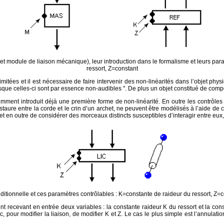
 module de liaison mécanique), leur introduction dans le formalisme et leurs par
ressort, Z=constant
itées et il est nécessaire de faire intervenir des non-linéarités dans l’objet physiq
uisque celles-ci sont par essence non-audibles ". De plus un objet constitué de com
mment introduit déjà une première forme de non-linéarité. En outre les contrôles
staure entre la corde et le crin d’un archet, ne peuvent être modélisés à l’aide de
met en outre de considérer des morceaux distincts susceptibles d’interagir entre eux
nditionnelle et ces paramètres contrôlables : K=constante de raideur du ressort, Z=c
ment recevant en entrée deux variables : la constante raideur K du ressort et la con
onc, pour modifier la liaison, de modifier K et Z. Le cas le plus simple est l’annula