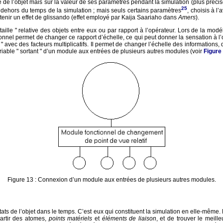
e de l’objet mais sur la valeur de ses paramètres pendant la simulation (plus précis
25
n dehors du temps de la simulation ; mais seuls certains paramètres
, choisis à l
enir un effet de glissando (effet employé par Kaija Saariaho dans
Amers
).
ille " relative des objets entre eux ou par rapport à l’opérateur. Lors de la modéli
tionnel permet de changer ce rapport d’échelle, ce qui peut donner la sensation à l
 " avec des facteurs multiplicatifs. Il permet de changer l’échelle des informations
ariable " sortant " d’un module aux entrées de plusieurs autres modules (voir
Figure
Figure 13 : Connexion d’un module aux entrées de plusieurs autres modules.
états de l’objet dans le temps. C’est eux qui constituent la simulation en elle-mê
partir des atomes,
points matériels
et
éléments de liaison
, et de trouver le meill