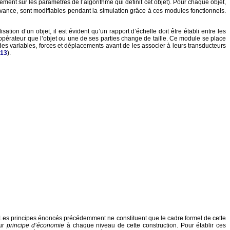
ément sur les paramètres de l’algorithme qui définit cet objet). Pour chaque objet,
’avance, sont modifiables pendant la simulation grâce à ces modules fonctionnels.
sation d’un objet, il est évident qu’un rapport d’échelle doit être établi entre les
’opérateur que l’objet ou une de ses parties change de taille. Ce module se place
, des variables, forces et déplacements avant de les associer à leurs transducteurs
 13
).
me. Les principes énoncés précédemment ne constituent que le cadre formel de cette
eur
principe d’économie
à chaque niveau de cette construction. Pour établir ces