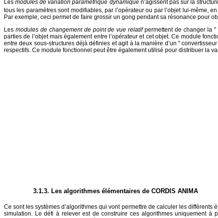
Les
modules de variation paramétrique dynamique
n’agissent pas sur la structur
tous les paramètres sont modifiables, par l’opérateur ou par l’objet lui-même, e
Par exemple, ceci permet de faire grossir un gong pendant sa résonance pour obt
Les
modules de changement de point de vue relatif
permettent de changer la " ta
parties de l’objet mais également entre l’opérateur et cet objet. Ce module fonc
entre deux sous-structures déjà définies et agit à la manière d’un " convertisseur
respectifs. Ce module fonctionnel peut être également utilisé pour distribuer la v
3.1.3. Les algorithmes élémentaires de CORDIS ANIMA
Ce sont les systèmes d’algorithmes qui vont permettre de calculer les différents 
simulation. Le défi à relever est de construire ces algorithmes uniquement à 