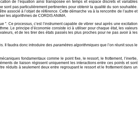
ication de l’équation ainsi transposée en temps et espace discrets et variables
e sont pas particulièrement pertinentes pour obtenir la qualité du son souhaitée.
tre associé à l’objet de référence. Cette démarche va à la rencontre de l’autre et
éaliser les algorithmes de CORDIS ANIMA.
 ". Ce processus, c’est l’instrument capable de vibrer seul après une excitation
thme. Le principe d’économie consiste ici à utiliser pour chaque état, les valeurs
aleurs, et de les tirer des états passés les plus proches pour ne pas avoir à les
s. Il faudra donc introduire des
paramètres algorithmiques
que l’on réunit sous le
caniques fondamentaux comme le point fixe, le ressort, le frottement, l’inertie,
éléments de liaison régissent uniquement les interactions entre ces points et sont
être réduits à seulement deux entre regroupant le ressort et le frottement dans un