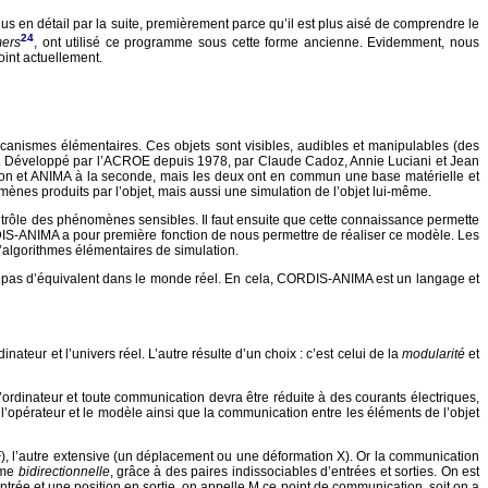
us en détail par la suite, premièrement parce qu’il est plus aisé de comprendre le
24
ers
, ont utilisé ce programme sous cette forme ancienne. Evidemment, nous
int actuellement.
canismes élémentaires. Ces objets sont visibles, audibles et manipulables (des
fort). Développé par l’ACROE depuis 1978, par Claude Cadoz, Annie Luciani et Jean
tion et ANIMA à la seconde, mais les deux ont en commun une base matérielle et
ènes produits par l’objet, mais aussi une simulation de l’objet lui-même.
 contrôle des phénomènes sensibles. Il faut ensuite que cette connaissance permette
RDIS-ANIMA a pour première fonction de nous permettre de réaliser ce modèle. Les
’algorithmes élémentaires de simulation.
ont pas d’équivalent dans le monde réel. En cela, CORDIS-ANIMA est un langage et
ateur et l’univers réel. L’autre résulte d’un choix : c’est celui de la
modularité
et
l’ordinateur et toute communication devra être réduite à des courants électriques,
l’opérateur et le modèle ainsi que la communication entre les éléments de l’objet
é F), l’autre extensive (un déplacement ou une déformation X). Or la communication
orme
bidirectionnelle
, grâce à des paires indissociables d’entrées et sorties. On est
ntrée et une position en sortie, on appelle M ce point de communication, soit on a