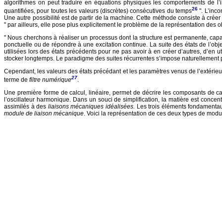
algorithmes on peut traduire en équations physiques les comportements de l’ins
26
quantifiées, pour toutes les valeurs (discrètes) consécutives du temps
". L’inc
Une autre possibilité est de partir de la machine. Cette méthode consiste à créer
" par ailleurs, elle pose plus explicitement le problème de la représentation des 
" Nous cherchons à réaliser un processus dont la structure est permanente, capa
ponctuelle ou de répondre à une excitation continue. La suite des états de l’obje
utilisées lors des états précédents pour ne pas avoir à en créer d’autres, d’en 
stocker longtemps. Le paradigme des suites récurrentes s’impose naturellement p
Cependant, les valeurs des états précédant et les paramètres venus de l’extérieur
27
terme de
filtre numérique
.
Une première forme de calcul, linéaire, permet de décrire les composants de cat
l’oscillateur harmonique. Dans un souci de simplification, la matière est conce
assimilés à des
liaisons mécaniques idéalisées.
Les trois éléments fondament
module de liaison mécanique
. Voici la représentation de ces deux types de modu