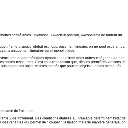
amètres contrôlables : M=masse, X=vecteur position, K=constante de raideur du
ue : " si le dispositif global est rigoureusement linéaire, on ne peut espérer, par
posants uniquement linéaires serait monolithique.
 structurels et paramétriques dynamiques offrent deux autres catégories de non-
 ces seules ressources. C’est pour cette raison que, dès les premières versions de
, autant pour les objets visibles animés que pour les objets audibles manipulés.
onstante de frottement.
stante Z de frottement. Des conditions établies au préalable déterminent l’état de
tion des variables qui permet de " couper " la liaison mais de manière générale, on