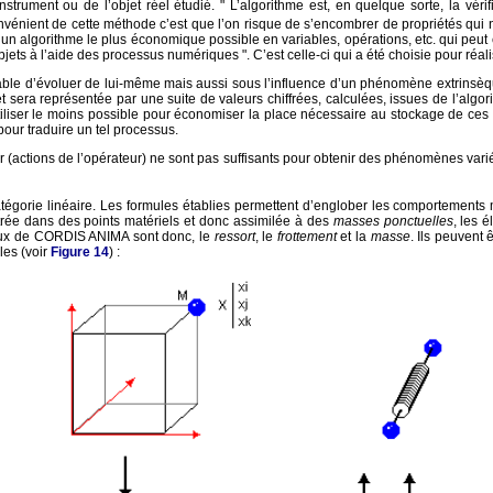
trument ou de l’objet réel étudié. " L’algorithme est, en quelque sorte, la vérif
onvénient de cette méthode c’est que l’on risque de s’encombrer de propriétés qui n
 un algorithme le plus économique possible en variables, opérations, etc. qui peut ê
objets à l’aide des processus numériques ". C’est celle-ci qui a été choisie pour r
ble d’évoluer de lui-même mais aussi sous l’influence d’un phénomène extrinsèque
t sera représentée par une suite de valeurs chiffrées, calculées, issues de l’algori
utiliser le moins possible pour économiser la place nécessaire au stockage de ces v
our traduire un tel processus.
 (actions de l’opérateur) ne sont pas suffisants pour obtenir des phénomènes varié
égorie linéaire. Les formules établies permettent d’englober les comportements mé
ntrée dans des points matériels et donc assimilée à des
masses ponctuelles
, les 
aux de CORDIS ANIMA sont donc, le
ressort
, le
frottement
et la
masse
. Ils peuvent 
les (voir
Figure 14
) :