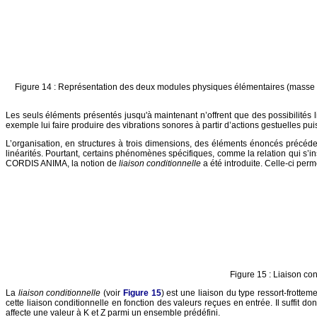
Figure 14 : Représentation des deux modules physiques élémentaires (masse et
Les seuls éléments présentés jusqu'à maintenant n’offrent que des possibilités lim
exemple lui faire produire des vibrations sonores à partir d’actions gestuelles p
L’organisation, en structures à trois dimensions, des éléments énoncés précéde
linéarités. Pourtant, certains phénomènes spécifiques, comme la relation qui s’in
CORDIS ANIMA, la notion de
liaison conditionnelle
a été introduite. Celle-ci per
Figure 15 : Liaison co
La
liaison conditionnelle
(voir
Figure 15
) est une liaison du type ressort-frotte
cette liaison conditionnelle en fonction des valeurs reçues en entrée. Il suffit d
affecte une valeur à K et Z parmi un ensemble prédéfini.